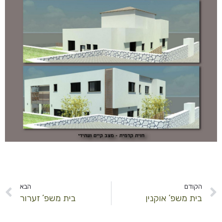
הקודם
הבא
בית משפ’ אוקנין
בית משפ’ זערור